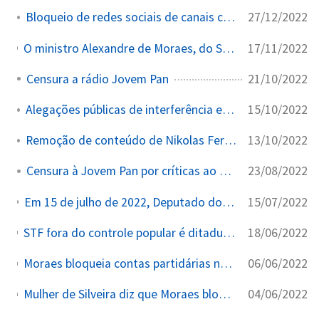
27/12/2022
Bloqueio de redes sociais de canais conservadores
17/11/2022
O ministro Alexandre de Moraes, do Supremo Tribunal Federal (STF), determinou o bloqueio de contas de 43 pessoas e empresas que podem ter relação com a organização de atos antidemocráticos que se espalharam pelo país após a derrota do presidente Jair Bolsonaro (PL) nas eleições.
21/10/2022
Censura a rádio Jovem Pan
15/10/2022
Alegações públicas de interferência e censura eleitoral
13/10/2022
Remoção de conteúdo de Nikolas Ferreira sobre eleições
23/08/2022
Censura à Jovem Pan por críticas ao TSE
15/07/2022
Em 15 de julho de 2022, Deputado do ES tem conta do Instagram suspensa por decisão do STF.
18/06/2022
STF fora do controle popular é ditadura! A esquerda de conjunto precisa se levantar em defesa de uma mudança profunda no judiciário e em todo o regime político.
06/06/2022
Moraes bloqueia contas partidárias nas vésperas do pleito. Por determinação monocrática do Ministro do STF Alexandre de Moraes, as contas nas redes sociais do PCO foram bloqueadas.
04/06/2022
Mulher de Silveira diz que Moraes bloqueou sua conta bancária. Defesa diz que não há processo ou ordem escrita no sistema do STF; Supremo afirma que processo está em sigilo...