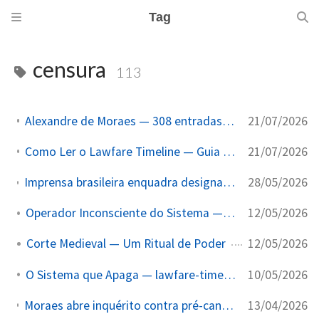
Tag
censura
113
21/07/2026
Alexandre de Moraes — 308 entradas do corpus citam o ministro
21/07/2026
Como Ler o Lawfare Timeline — Guia Sem Jargão Para o Leitor Brasileiro
28/05/2026
Imprensa brasileira enquadra designação terrorista de PCC/CV como 'questão de soberania' — P04b documentado
12/05/2026
Operador Inconsciente do Sistema — lawfare-timeline
12/05/2026
Corte Medieval — Um Ritual de Poder
10/05/2026
O Sistema que Apaga — lawfare-timeline · Dossiê 2026
13/04/2026
Moraes abre inquérito contra pré-candidato à Presidência Flávio Bolsonaro por postagem criticando Lula após prisão de Maduro