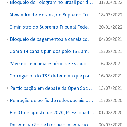
31/05/2022
Bloqueio de Telegram no Brasil por desobediência a ordens judiciais
18/03/2022
Alexandre de Moraes, do Supremo Tribunal Federal (STF), determinou a suspensão do aplicativo de mensagens A ordem atende a um pedido da e foi encaminhada a plataformas digitais e provedores de internet, que devem adotar os mecanismos para inviabilizar a utilização do aplicativo Telegram no país.
20/01/2022
O ministro do Supremo Tribunal Federal (STF) Alexandre de Moraes determinou o bloqueio das contas do Partido da Causa Operária (PCO) nas redes sociais. A medida vale para Twitter, Instagram,...
04/09/2021
Bloqueio de pagamentos a canais conservadores no YouTube
18/08/2021
Como 14 canais punidos pelo TSE amplificaram narrativas pró-voto impresso no YouTube.
16/08/2021
‘Vivemos em uma espécie de Estado de exceção’, critica Van Hattem sobre STF e TSE.
16/08/2021
Corregedor do TSE determina que plataformas digitais suspendam repasses financeiros a páginas que propagam desinformação.
13/07/2021
Participação em debate da Open Society Foundations
12/08/2020
Remoção de perfis de redes sociais de investigados no inquérito fake news
01/08/2020
Em 01 de agosto de 2020, Pressionado por STF, Facebook bloqueia globalmente contas de apoiadores de Bolsonaro.
30/07/2020
Determinação de bloqueio internacional de contas de redes sociais de investigados no inquérito fake news