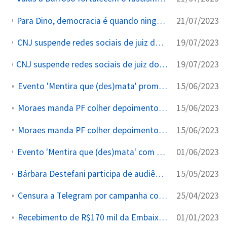
21/07/2023
Para Dino, democracia é quando ninguém pode reclamar de nada. Ministro da Justiça disse que era preciso `acabar` com tais `abusos`.
19/07/2023
CNJ suspende redes sociais de juiz do TRF-2 acusado de atuar como ‘coach’ de advogados...
19/07/2023
CNJ suspende redes sociais de juiz do TRF-2 acusado de atuar como ‘coach’ de advogados... Leia mais em https://www.cartacapital.com.br/justica/cnj-suspende-redes-sociais-de-juiz-do-trf-2-acusado-de-atuar-como-coach-de-advogados/. O conteúdo de CartaCapital está protegido pela legislação brasileira sobre direito autoral. Essa defesa é necessária para manter o jornalismo corajoso e transparente de CartaCapital vivo e acessível a todos.
15/06/2023
Evento 'Mentira que (des)mata' promovido por Instituto Vero
15/06/2023
Moraes manda PF colher depoimento de Monark | Rádio BandNews FM.
15/06/2023
Moraes manda PF colher depoimento de Monark | Rádio BandNews FM.
01/06/2023
Evento 'Mentira que (des)mata' com parcerias ONGs financiadas por Soros e Ford
15/05/2023
Bárbara Destefani participa de audiência sobre censura e acaba censurada no YouTube.
25/04/2023
Censura a Telegram por campanha contra PL das Fake News
01/01/2023
Recebimento de R$170 mil da Embaixada dos EUA para Instituto Vero