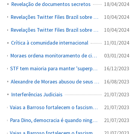
18/04/2024
Revelação de documentos secretos
10/04/2024
Revelações Twitter Files Brazil sobre acesso privilegiado de Felipe Neto
10/04/2024
Revelações Twitter Files Brazil sobre acesso privilegiado de Felipe Neto
11/01/2024
Crítica à comunidade internacional
03/01/2024
Moraes ordena monitoramento de cidadã americana Flávia Magalhães — oficialato Miami acionado
16/12/2023
STF tem maioria para manter 'superpoderes' do TSE contra fake news nas eleições
16/08/2023
Alexandre de Moraes abusou de seus poderes no TSE?
21/07/2023
Interferências Judiciais
21/07/2023
Vaias a Barroso fortalecem o fascismo? A esquerda pequeno burguesa se tornou mais defensora da ditadura do STF que os próprios juízes, é uma subserviência total que levará a um desastre para os trabalhadores.
21/07/2023
Para Dino, democracia é quando ninguém pode reclamar de nada. Ministro da Justiça disse que era preciso `acabar` com tais `abusos`.
21/07/2023
Vaias a Barroso fortalecem o fascismo? A esquerda pequeno burguesa se tornou mais defensora da ditadura do STF que os próprios juízes, é uma subserviência total que levará a um desastre para os trabalhadores.