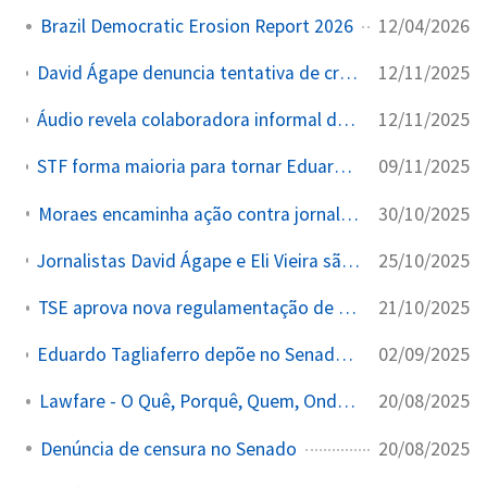
12/04/2026
Brazil Democratic Erosion Report 2026
12/11/2025
David Ágape denuncia tentativa de criminalizar jornalismo investigativo através do STF
12/11/2025
Áudio revela colaboradora informal do TSE admitindo ter denunciado empresários
09/11/2025
STF forma maioria para tornar Eduardo Tagliaferro réu por revelações da Vaza Toga
30/10/2025
Moraes encaminha ação contra jornalistas da Vaza Toga à PGR para análise
25/10/2025
Jornalistas David Ágape e Eli Vieira são alvo de queixa-crime no STF por revelações da Vaza Toga
21/10/2025
TSE aprova nova regulamentação de conteúdo eleitoral nas redes sociais
02/09/2025
Eduardo Tagliaferro depõe no Senado sobre operações paralelas do gabinete de Moraes
20/08/2025
Lawfare - O Quê, Porquê, Quem, Onde, Quando
20/08/2025
Denúncia de censura no Senado