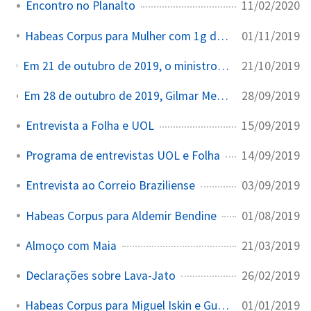
11/02/2020
Encontro no Planalto
01/11/2019
Habeas Corpus para Mulher com 1g de Maconha
21/10/2019
Em 21 de outubro de 2019, o ministro Gilmar Mendes suspendeu a medida provisória que dispensava publicação de editais na grande imprensa.
28/09/2019
Em 28 de outubro de 2019, Gilmar Mendes e a Lava Jato: “Deu-se poder para gente muito chinfrim, mequetrefe”.
15/09/2019
Entrevista a Folha e UOL
14/09/2019
Programa de entrevistas UOL e Folha
03/09/2019
Entrevista ao Correio Braziliense
01/08/2019
Habeas Corpus para Aldemir Bendine
21/03/2019
Almoço com Maia
26/02/2019
Declarações sobre Lava-Jato
01/01/2019
Habeas Corpus para Miguel Iskin e Gustavo Estellita