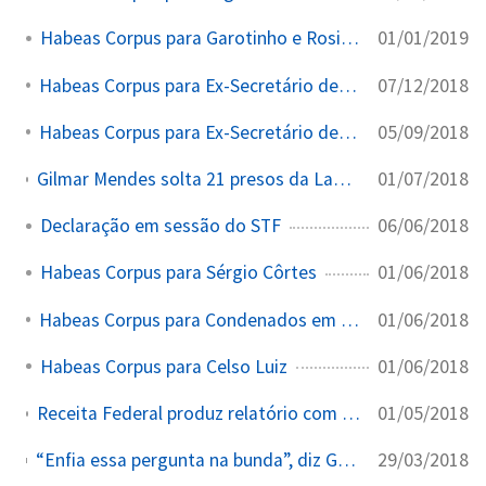
01/01/2019
Habeas Corpus para Garotinho e Rosinha
07/12/2018
Habeas Corpus para Ex-Secretário de Gestão do RJ
05/09/2018
Habeas Corpus para Ex-Secretário de Alckmin
01/07/2018
Gilmar Mendes solta 21 presos da Lava Jato no Rio em 30 dias por decisões monocráticas
06/06/2018
Declaração em sessão do STF
01/06/2018
Habeas Corpus para Sérgio Côrtes
01/06/2018
Habeas Corpus para Condenados em 2ª Instância
01/06/2018
Habeas Corpus para Celso Luiz
01/05/2018
Receita Federal produz relatório com indícios de lavagem de dinheiro contra Gilmar Mendes — auditores são punidos
29/03/2018
“Enfia essa pergunta na bunda”, diz Gilmar Mendes a repórter. O repórter questionou quem foi o responsável por custear as despesas de passagem aérea do ministro para Portugal