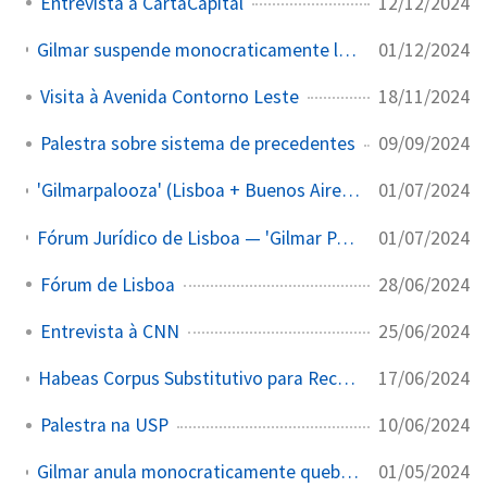
12/12/2024
Entrevista a CartaCapital
01/12/2024
Gilmar suspende monocraticamente lei de impeachment de 1950 e eleva quórum para processar ministro do STF de 41 para 54 votos
18/11/2024
Visita à Avenida Contorno Leste
09/09/2024
Palestra sobre sistema de precedentes
01/07/2024
'Gilmarpalooza' (Lisboa + Buenos Aires): R$ 1 mi+ em recursos do Legislativo — 36 parlamentares, sem prestação de contas
01/07/2024
Fórum Jurídico de Lisboa — 'Gilmar Palusa': o maior evento de lobby judicial do planeta
28/06/2024
Fórum de Lisboa
25/06/2024
Entrevista à CNN
17/06/2024
Habeas Corpus Substitutivo para Reconhecer Redutor em Caso de Droga
10/06/2024
Palestra na USP
01/05/2024
Gilmar anula monocraticamente quebra de sigilo da CPI do Banco Master por duas vezes