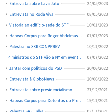
24/05/2023
Entrevista sobre Lava Jato
08/05/2023
Entrevista no Roda Viva
10/01/2023
Vistoria ao edifício-sede do STF
01/01/2023
Habeas Corpus para Roger Abdelmassih
10/11/2022
Palestra no XXII CONPPREV
07/07/2022
4 ministros do STF vão a NY em evento com Merval Pereira Lide realizará o Brazil Conference em novembro nos EUA; Fux, Moraes, Toffoli e Gilmar estão confirmados...
20/06/2022
Jantar com políticos do PSD
20/06/2022
Entrevista à GloboNews
27/12/2021
Entrevista sobre presidencialismo
19/11/2021
Habeas Corpus para Detentos do Presídio
03/11/2021
Palestra SAE Talks