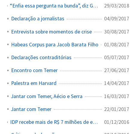
29/03/2018
“Enfia essa pergunta na bunda”, diz Gilmar Mendes a repórter. O repórter questionou quem foi o responsável por custear as despesas de passagem aérea do ministro para Portugal
04/09/2017
Declaração a jornalistas
30/08/2017
Entrevista sobre momentos de crise
01/08/2017
Habeas Corpus para Jacob Barata Filho
05/07/2017
Declarações contraditórias
27/06/2017
Encontro com Temer
14/04/2017
Palestra em Harvard
16/03/2017
Jantar com Temer, Aécio e Serra
22/01/2017
Jantar com Temer
01/12/2016
IDP recebe mais de R$ 7 milhões de empresas com processos no gabinete de Gilmar, parte com cláusula de confidencialidade