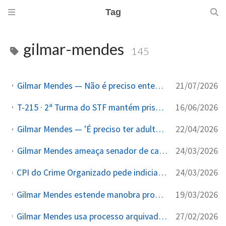
Tag
gilmar-mendes
145
21/07/2026
Gilmar Mendes — Não é preciso entender direito processual para entender o mecanismo
16/06/2026
T-215 · 2ª Turma do STF mantém prisão de pai e primo de Daniel Vorcaro por 3×1; Gilmar Mendes diverge citando Lava Jato
22/04/2026
Gilmar Mendes — 'É preciso ter adultos na sala' — blindagem do STF no Caso Master
24/03/2026
Gilmar Mendes ameaça senador de cassação em discurso oficial na 2ª Turma do STF e acusa relator da CPI de ter 'colegas milicianos'
24/03/2026
CPI do Crime Organizado pede indiciamento de Tofoli, Alexandre de Moraes, Gilmar Mendes e Paulo Gonet por crimes de responsabilidade
19/03/2026
Gilmar Mendes estende manobra processual para anular sigilo do fundo Arlim de Fabiano Zetel, comprador da parte de Tofoli no resort de Trancoso
27/02/2026
Gilmar Mendes usa processo arquivado de CPI diversa para anular quebra de sigilo da empresa de Tofoli aprovada por unanimidade pela CPI do Crime Organizado