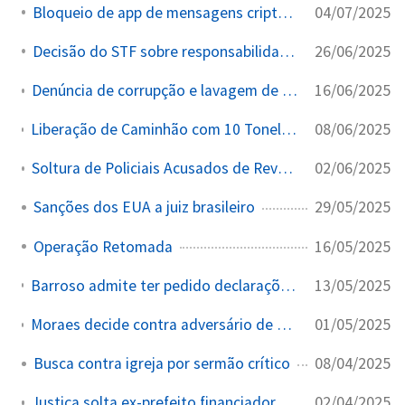
04/07/2025
Bloqueio de app de mensagens criptografadas
26/06/2025
Decisão do STF sobre responsabilidade de redes sociais
16/06/2025
Denúncia de corrupção e lavagem de dinheiro contra desembargador do TJ-SP
08/06/2025
Liberação de Caminhão com 10 Toneladas de Maconha Mediante Pagamento de Propina
02/06/2025
Soltura de Policiais Acusados de Revender 16 Toneladas de Maconha
29/05/2025
Sanções dos EUA a juiz brasileiro
16/05/2025
Operação Retomada
13/05/2025
Barroso admite ter pedido declarações de apoio dos EUA para pressionar militares brasileiros
01/05/2025
Moraes decide contra adversário de Vorcaro enquanto esposa mantinha contrato com o Master
08/04/2025
Busca contra igreja por sermão crítico
02/04/2025
Justiça solta ex-prefeito financiador de plantação de maconha