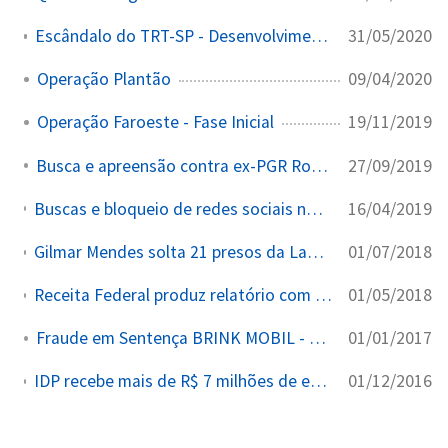
31/05/2020
Escândalo do TRT-SP - Desenvolvimentos Pós-Condenação
09/04/2020
Operação Plantão
19/11/2019
Operação Faroeste - Fase Inicial
27/09/2019
Busca e apreensão contra ex-PGR Rodrigo Janot
16/04/2019
Buscas e bloqueio de redes sociais no Inquérito das Fake News contra candidatos e internautas que criticaram o STF
01/07/2018
Gilmar Mendes solta 21 presos da Lava Jato no Rio em 30 dias por decisões monocráticas
01/05/2018
Receita Federal produz relatório com indícios de lavagem de dinheiro contra Gilmar Mendes — auditores são punidos
01/01/2017
Fraude em Sentença BRINK MOBIL - Operação Calvário
01/12/2016
IDP recebe mais de R$ 7 milhões de empresas com processos no gabinete de Gilmar, parte com cláusula de confidencialidade