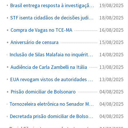
19/08/2025
Brasil entrega resposta à investigação comercial dos EUA
18/08/2025
STF isenta cidadãos de decisões judiciais estrangeiras
16/08/2025
Compra de Vagas no TCE-MA
15/08/2025
Aniversário de censura
14/08/2025
Inclusão de Silas Malafaia no inquérito sobre obstrução da ação do golpe, junto com Jair Bolsonaro, Eduardo Bolsonaro e Paulo Figueiredo, por supostas ações contra o STF e TSE nos EUA
13/08/2025
Audiência de Carla Zambelli na Itália
13/08/2025
EUA revogam vistos de autoridades brasileiras ligadas ao Mais Médicos
04/08/2025
Prisão domiciliar de Bolsonaro
04/08/2025
Tornozeleira eletrônica no Senador Marcos Do Val. A defesa do senador Marcos do Val e especialistas jurídicos levantaram diversas preocupações sobre possíveis violações de princípios jurídicos fundamentais devido às medidas impostas ao parlamentar, principalmente o uso de tornozeleira eletrônica e restrições patrimoniais e de liberdade
04/08/2025
Decretada prisão domiciliar de Bolsonaro por suposto descumprimento de medidas cautelares