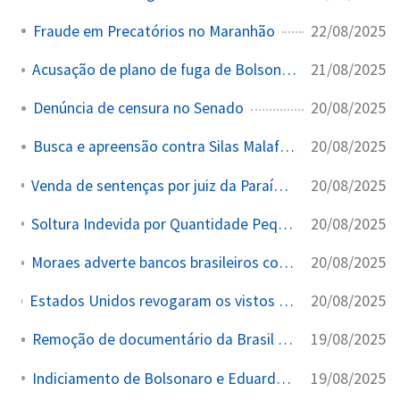
22/08/2025
Fraude em Precatórios no Maranhão
21/08/2025
Acusação de plano de fuga de Bolsonaro para Argentina
20/08/2025
Denúncia de censura no Senado
20/08/2025
Busca e apreensão contra Silas Malafaia
20/08/2025
Venda de sentenças por juiz da Paraíba - Operação Sisamnes
20/08/2025
Soltura Indevida por Quantidade Pequena de Droga (200 kg cocaína)
20/08/2025
Moraes adverte bancos brasileiros contra aplicação de sanções dos EUA
20/08/2025
Estados Unidos revogaram os vistos de Ricardo Lewandowski (ministro da Justiça) e Rodrigo Pacheco (ex-presidente do Senado), além de seus familiares, como parte de uma ampliação das sanções diplomáticas norte-americanas contra autoridades brasileiras
19/08/2025
Remoção de documentário da Brasil Paralelo
19/08/2025
Indiciamento de Bolsonaro e Eduardo por obstrução