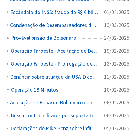
01/04/2025
Escândalo do INSS: fraude de R$ 6 bilhões em descontos indevidos a aposentados vem a público
13/03/2025
Condenação de Desembargadores do Tribunal Regional do Trabalho do Rio por Corrupção
24/02/2025
Provável prisão de Bolsonaro
19/02/2025
Operação Faroeste - Aceitação de Denúncia pelo STJ
18/02/2025
Operação Faroeste - Prorrogação de Afastamentos
11/02/2025
Denúncia sobre atuação da USAID contra Bolsonaro envolvendo ONGs como Instituto Vero
10/02/2025
Operação 18 Minutos
06/02/2025
Acusação de Eduardo Bolsonaro contra ONGs e USAID por interferência eleitoral
06/02/2025
Busca contra militares por suposta trama golpista
05/02/2025
Declarações de Mike Benz sobre influência da USAID nas eleições brasileiras