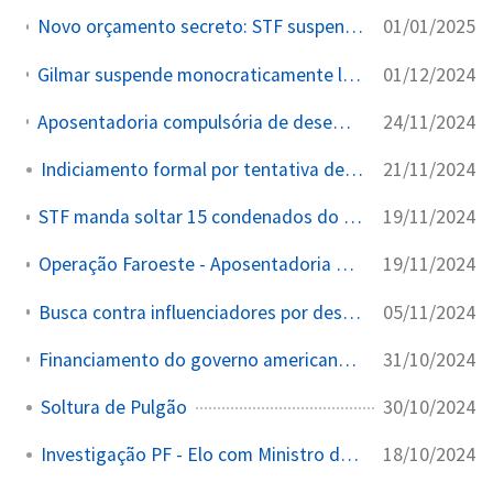
01/01/2025
Novo orçamento secreto: STF suspende repasses de R$ 4,2 bilhões em emendas parlamentares
01/12/2024
Gilmar suspende monocraticamente lei de impeachment de 1950 e eleva quórum para processar ministro do STF de 41 para 54 votos
24/11/2024
Aposentadoria compulsória de desembargador por conceder prisão domiciliar a líder de facção
21/11/2024
Indiciamento formal por tentativa de golpe
19/11/2024
STF manda soltar 15 condenados do tráfico em Campinas
19/11/2024
Operação Faroeste - Aposentadoria Compulsória pelo CNJ
05/11/2024
Busca contra influenciadores por desinformação eleitoral
31/10/2024
Financiamento do governo americano a iniciativas de censura no Brasil
30/10/2024
Soltura de Pulgão
18/10/2024
Investigação PF - Elo com Ministro do STJ