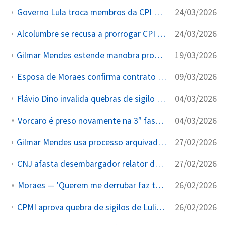
24/03/2026
Governo Lula troca membros da CPI do Crime Organizado no dia da votação do relatório para garantir sua rejeição
24/03/2026
Alcolumbre se recusa a prorrogar CPI do Crime Organizado e encerra investigação antes da votação do relatório final
19/03/2026
Gilmar Mendes estende manobra processual para anular sigilo do fundo Arlim de Fabiano Zetel, comprador da parte de Tofoli no resort de Trancoso
09/03/2026
Esposa de Moraes confirma contrato com Banco Master após quatro meses de silêncio
04/03/2026
Flávio Dino invalida quebras de sigilo da CPMI do INSS a pedido de investigada ligada a Lulinha
04/03/2026
Vorcaro é preso novamente na 3ª fase da Operação Compliance Zero
27/02/2026
Gilmar Mendes usa processo arquivado de CPI diversa para anular quebra de sigilo da empresa de Tofoli aprovada por unanimidade pela CPI do Crime Organizado
27/02/2026
CNJ afasta desembargador relator do caso de absolvição de estuprador após denúncias de crimes sexuais praticados por ele mesmo
26/02/2026
Moraes — 'Querem me derrubar faz tempo. Cabeças vão rolar'
26/02/2026
CPMI aprova quebra de sigilos de Lulinha por suspeita de ligação com operador do esquema do INSS