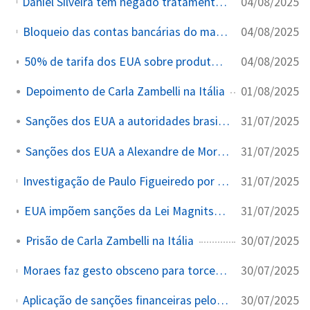
04/08/2025
Daniel Silveira tem negado tratamento médico necessário enquanto ele se encontrava preso, mesmo após apresentar laudos médicos que apontavam “sérios riscos de infecção e elevada gravidade” após cirurgia no joelho direito. Foram protocolados 24 pedidos de urgência ao Supremo Tribunal Federal (STF) para permitir sua transferência a um hospital ou a concessão de prisão domiciliar humanitária para tratamento adequado, conforme recomendações médicas
04/08/2025
Bloqueio das contas bancárias do marido da deputada exilada Carla Zambelli, Antônio Aginaldo de Oliveira, durante investigação contra a parlamentar
04/08/2025
50% de tarifa dos EUA sobre produtos brasileiros entra em vigor
01/08/2025
Depoimento de Carla Zambelli na Itália
31/07/2025
Sanções dos EUA a autoridades brasileiras
31/07/2025
Sanções dos EUA a Alexandre de Moraes
31/07/2025
Investigação de Paulo Figueiredo por ligações com Eduardo Bolsonaro nos EUA, no âmbito de inquérito sobre articulações contra o STF
31/07/2025
EUA impõem sanções da Lei Magnitsky a Alexandre de Moraes
30/07/2025
Prisão de Carla Zambelli na Itália
30/07/2025
Moraes faz gesto obsceno para torcedores em jogo do Corinthians contra Palmeiras pela Copa do Brasil, após ter sido sancionado pela Lei Magnitsky
30/07/2025
Aplicação de sanções financeiras pelo governo Trump a Alexandre de Moraes, em contexto de acusações de violações de direitos humanos relacionadas ao inquérito das fake news; reação inclui críticas de Malafaia e Figueiredo