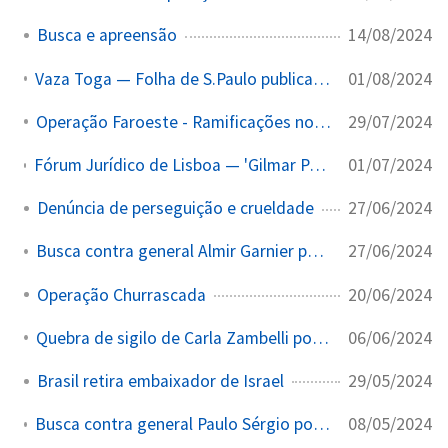
14/08/2024
Busca e apreensão
01/08/2024
Vaza Toga — Folha de S.Paulo publica mensagens internas do TSE/STF
29/07/2024
Operação Faroeste - Ramificações no Maranhão
01/07/2024
Fórum Jurídico de Lisboa — 'Gilmar Palusa': o maior evento de lobby judicial do planeta
27/06/2024
Denúncia de perseguição e crueldade
27/06/2024
Busca contra general Almir Garnier por minuta do golpe
20/06/2024
Operação Churrascada
06/06/2024
Quebra de sigilo de Carla Zambelli por invasão hacker
29/05/2024
Brasil retira embaixador de Israel
08/05/2024
Busca contra general Paulo Sérgio por fraude em cartão de vacinação