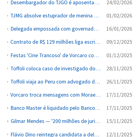
24/02/2026
Desembargador do TJGO é aposentado compulsoriamente pelo CNJ por assédio sexual a servidora
01/02/2026
TJMG absolve estuprador de menina de 12 anos alegando 'vínculo afetivo consensual' — réu tinha passagem por homicídio
16/01/2026
Delegada empossada com governador presente é presa 28 dias depois por namorar chefe do PCC
09/12/2025
Contrato de R$ 129 milhões liga escritório da esposa de Moraes ao Banco Master
01/12/2025
Festas 'Cine Trancoso' de Vorcaro com prostitutas geram investigação do MP junto ao TCU
28/11/2025
Toffoli coloca caso de investigado do Master sob sigilo máximo após ser sorteado como relator
26/11/2025
Toffoli viaja ao Peru com advogado de investigado do Caso Master em avião de empresário
17/11/2025
Vorcaro troca mensagens com Moraes no dia de sua primeira prisão, aponta perícia da PF
17/11/2025
Banco Master é liquidado pelo Banco Central após suspeitas de fraude bilionária
15/11/2025
Gilmar Mendes — '200 milhões de juristas palpitando sobre coisas do Supremo'
12/11/2025
Flávio Dino reintegra candidata a delegada casada com traficante condenado, contrariando TJSC e delegado-geral