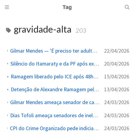
Tag
gravidade-alta
203
22/04/2026
Gilmar Mendes — 'É preciso ter adultos na sala' — blindagem do STF no Caso Master
20/04/2026
Silêncio do Itamaraty e da PF após expulsão — padrão de supressão narrativa
15/04/2026
Ramagem liberado pelo ICE após 48h — sem deportação
13/04/2026
Detenção de Alexandre Ramagem pelo ICE em Orlando
24/03/2026
Gilmar Mendes ameaça senador de cassação em discurso oficial na 2ª Turma do STF e acusa relator da CPI de ter 'colegas milicianos'
24/03/2026
Dias Tofoli ameaça senadores de inelegibilidade em sessão oficial do STF por terem pedido seu indiciamento
24/03/2026
CPI do Crime Organizado pede indiciamento de Tofoli, Alexandre de Moraes, Gilmar Mendes e Paulo Gonet por crimes de responsabilidade