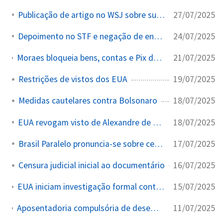
27/07/2025
Publicação de artigo no WSJ sobre suspeita de armação
24/07/2025
Depoimento no STF e negação de envolvimento
21/07/2025
Moraes bloqueia bens, contas e Pix de Eduardo Bolsonaro e sua mulher nos EUA por incitar tarifaço de Trump
19/07/2025
Restrições de vistos dos EUA
18/07/2025
Medidas cautelares contra Bolsonaro
18/07/2025
EUA revogam visto de Alexandre de Moraes e aliados
17/07/2025
Brasil Paralelo pronuncia-se sobre censura
16/07/2025
Censura judicial inicial ao documentário
15/07/2025
EUA iniciam investigação formal contra o Brasil por barreiras a big techs
11/07/2025
Aposentadoria compulsória de desembargadora por omissão e envolvimento em esquema de venda de decisões