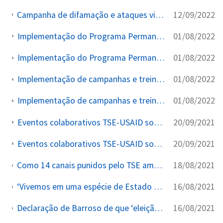
12/09/2022
Campanha de difamação e ataques virtuais contra opositores do governo durante eleições
01/08/2022
Implementação do Programa Permanente de Enfrentamento à Desinformação
01/08/2022
Implementação do Programa Permanente de Enfrentamento à Desinformação
01/08/2022
Implementação de campanhas e treinamentos institucionais
01/08/2022
Implementação de campanhas e treinamentos institucionais
20/09/2021
Eventos colaborativos TSE-USAID sobre desinformação eleitoral
20/09/2021
Eventos colaborativos TSE-USAID sobre desinformação eleitoral
18/08/2021
Como 14 canais punidos pelo TSE amplificaram narrativas pró-voto impresso no YouTube.
16/08/2021
‘Vivemos em uma espécie de Estado de exceção’, critica Van Hattem sobre STF e TSE.
16/08/2021
Declaração de Barroso de que ‘eleição não se vence, se toma’ acirra guerra com Bolsonaro.