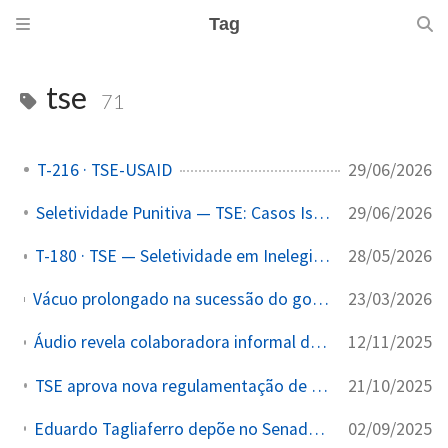
Tag
tse
71
29/06/2026
T-216 · TSE-USAID
29/06/2026
Seletividade Punitiva — TSE: Casos Isolados (Atualizado)
28/05/2026
T-180 · TSE — Seletividade em Inelegibilidade e Cassação
23/03/2026
Vácuo prolongado na sucessão do governo do Rio de Janeiro após renúncia de Cláudio Castro mantém desembargador como chefe do Executivo por decisão do STF
12/11/2025
Áudio revela colaboradora informal do TSE admitindo ter denunciado empresários
21/10/2025
TSE aprova nova regulamentação de conteúdo eleitoral nas redes sociais
02/09/2025
Eduardo Tagliaferro depõe no Senado sobre operações paralelas do gabinete de Moraes