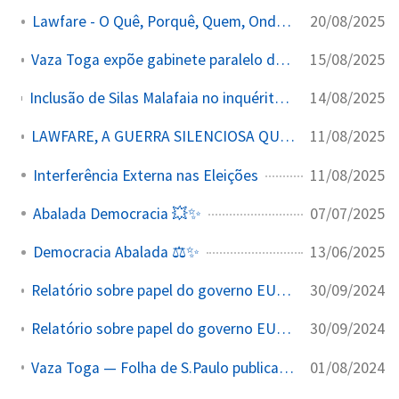
20/08/2025
Lawfare - O Quê, Porquê, Quem, Onde, Quando
15/08/2025
Vaza Toga expõe gabinete paralelo de Alexandre de Moraes
14/08/2025
Inclusão de Silas Malafaia no inquérito sobre obstrução da ação do golpe, junto com Jair Bolsonaro, Eduardo Bolsonaro e Paulo Figueiredo, por supostas ações contra o STF e TSE nos EUA
11/08/2025
LAWFARE, A GUERRA SILENCIOSA QUE DESTRÓI DEMOCRACIAS
11/08/2025
Interferência Externa nas Eleições
07/07/2025
Abalada Democracia 💥✨
13/06/2025
Democracia Abalada ⚖️✨
30/09/2024
Relatório sobre papel do governo EUA no complexo de censura no Brasil
30/09/2024
Relatório sobre papel do governo EUA no complexo de censura no Brasil
01/08/2024
Vaza Toga — Folha de S.Paulo publica mensagens internas do TSE/STF