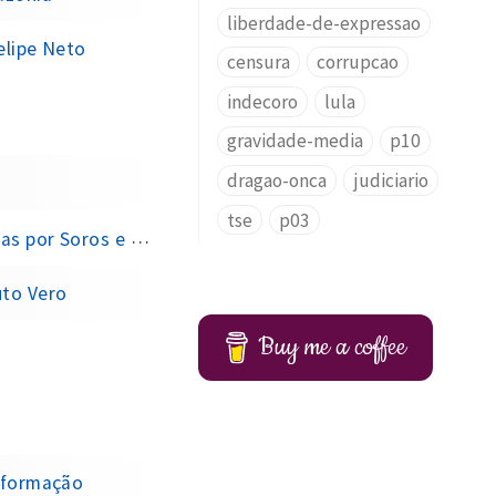
liberdade-de-expressao
elipe Neto
censura
corrupcao
indecoro
lula
gravidade-media
p10
dragao-onca
judiciario
tse
p03
por Soros e Ford
uto Vero
Buy me a coffee
informação