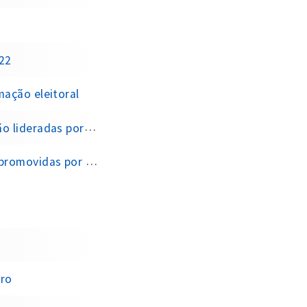
022
ação eleitoral
stas e influenciadores
 YouTube e blogueiros
ero