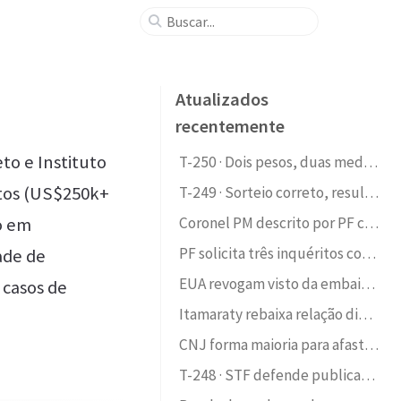
Atualizados
recentemente
to e Instituto
T-250 · Dois pesos, duas medidas — erro judiciário e indenização assimétrica
ntos (US$250k+
T-249 · Sorteio correto, resultado sensível: quando a distribuição aleatória n
o em
Coronel PM descrito por PF como amigo de operadores financeiros do PCC chefiou assessoria militar da SSP-SP durante gestão de Alexandre de Moraes
PF solicita três inquéritos contra Fábio Luís Lula da Silva (Lulinha); sorteio eletrônico distribui dois a André Mendonça e um a Flávio Dino
ade de
EUA revogam visto da embaixadora do Brasil em Washington; justificativas dos dois lados têm graus distintos de fundamentação factual
 casos de
Itamaraty rebaixa relação diplomática com a Argentina e dispensa embaixador argentino após Milei chamar Lula de 'ladrão' e 'presidiário' e Moraes de 'lixo careca'
CNJ forma maioria para afastar por dois anos a juíza Gabriela Hardt, sucessora de Moro na 13ª Vara Federal, por irregularidades na criação da 'Fundação Lava Jato'
T-248 · STF defende publicamente tramitação de 14 anos da ADI dos cartórios da