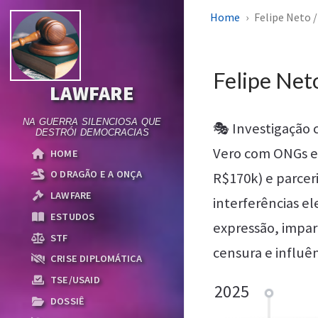
Home
Felipe Neto 
Felipe Net
LAWFARE
NA GUERRA SILENCIOSA QUE
🎭 Investigação 
DESTRÓI DEMOCRACIAS
Vero com ONGs es
HOME
O DRAGÃO E A ONÇA
R$170k) e parce
LAWFARE
interferências el
ESTUDOS
expressão, impar
STF
censura e influên
CRISE DIPLOMÁTICA
TSE/USAID
2025
DOSSIÊ