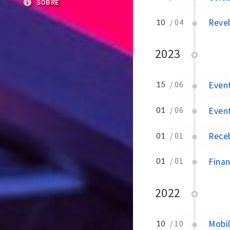
SOBRE
Revel
10
/ 04
2023
Event
15
/ 06
Event
01
/ 06
Rece
01
/ 01
Fina
01
/ 01
2022
Mobil
10
/ 10