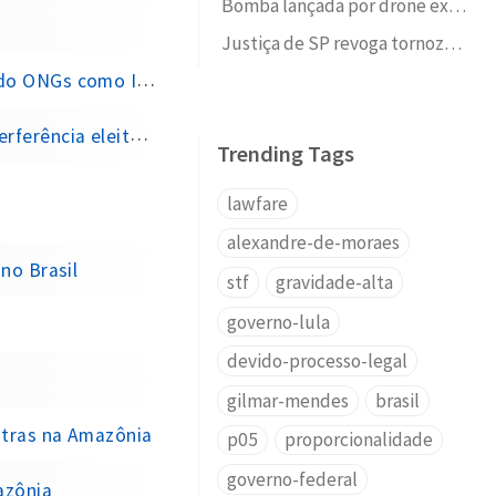
Bomba lançada por drone explode em festa de rua na comunidade do Dourado, Cordovil, e fere duas crianças
Justiça de SP revoga tornozeleira eletrônica de Karen Tanaka, a 'Japa do PCC', suspeita de lavar R$ 35 milhões da facção
mo Instituto Vero
ência eleitoral
Trending Tags
lawfare
alexandre-de-moraes
no Brasil
stf
gravidade-alta
governo-lula
devido-processo-legal
gilmar-mendes
brasil
stras na Amazônia
p05
proporcionalidade
governo-federal
azônia