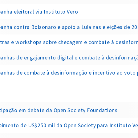
nha eleitoral via Instituto Vero
nha contra Bolsonaro e apoio a Lula nas eleições de 2
stras e workshops sobre checagem e combate à desinform
as de engajamento digital e combate à desinformação lideradas por ONGs, arti
has de combate à desinformação e incentivo ao voto promovidas por canais do
icipação em debate da Open Society Foundations
imento de US$250 mil da Open Society para Instituto V