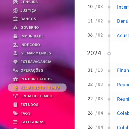
CENSURA
Inter
10
/ 08
JUSTIÇA
BANCOS
Denún
11
/ 02
GOVERNO
Acusa
06
/ 02
IMPUNIDADE
INDECORO
2024
GILMAR MENDES
EXTRAVAGÂNCIA
Finan
31
/ 10
OPERAÇÕES
PENDURICALHOS
Reuni
22
/ 08
FELIPE NETO / USAID
LINHA DO TEMPO
Reun
22
/ 08
ESTUDOS
Cola
26
/ 04
TAGS
CATEGORIAS
Cola
26
/ 04