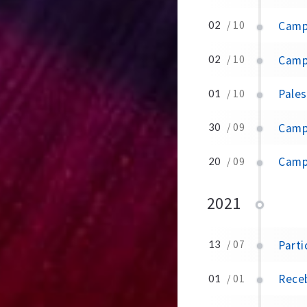
Campa
02
/ 10
Campa
02
/ 10
Pale
01
/ 10
Campanh
30
/ 09
Campan
20
/ 09
2021
Part
13
/ 07
Receb
01
/ 01