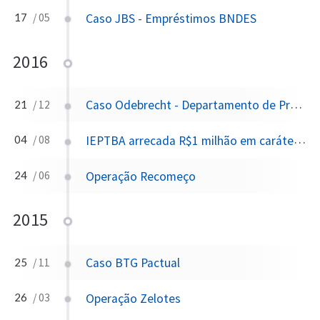
Caso JBS - Empréstimos BNDES
17
/ 05
2016
Caso Odebrecht - Departamento de Propinas
21
/ 12
IEPTBA arrecada R$1 milhão em caráter 'urgente' entre tabeliães da Bahia após suspensão de julgamento no STF por Dias Toffoli
04
/ 08
Operação Recomeço
24
/ 06
2015
Caso BTG Pactual
25
/ 11
Operação Zelotes
26
/ 03