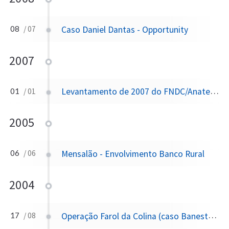
Caso Daniel Dantas - Opportunity
08
/ 07
2007
Levantamento de 2007 do FNDC/Anatel/Ministério das Comunicações identifica 173 emissoras de TV com outorgas vencidas, incluindo grandes redes nacionais
01
/ 01
2005
Mensalão - Envolvimento Banco Rural
06
/ 06
2004
Operação Farol da Colina (caso Banestado)
17
/ 08