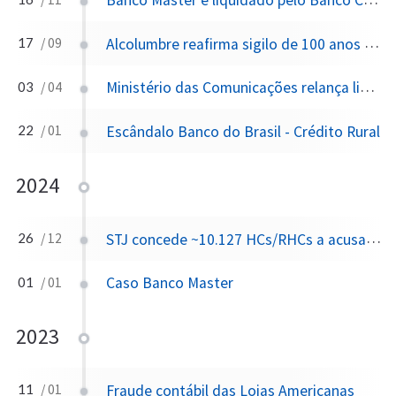
Banco Master é liquidado pelo Banco Central após suspeitas de fraude bilionária
Alcolumbre reafirma sigilo de 100 anos sobre registros de entrada do 'Careca do INSS' no Senado
17
/ 09
Ministério das Comunicações relança licitações de rádio e TV após 15 anos sem novos certames, enquanto ~40% das emissoras operam com outorga vencida
03
/ 04
Escândalo Banco do Brasil - Crédito Rural
22
/ 01
2024
STJ concede ~10.127 HCs/RHCs a acusados de tráfico em 2024 — quase metade de todas as concessões do tribunal
26
/ 12
Caso Banco Master
01
/ 01
2023
Fraude contábil das Lojas Americanas
11
/ 01