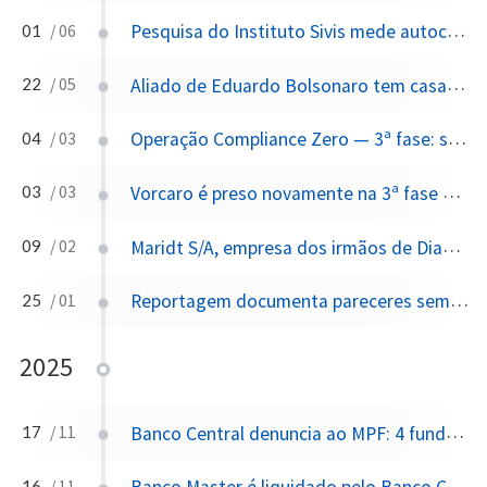
Pesquisa do Instituto Sivis mede autocensura sobre críticas ao STF — 61,7% acreditam ser proibido criticar figuras públicas
01
/ 06
Aliado de Eduardo Bolsonaro tem casa de R$ 3,6 milhões no Texas via Mercury Legacy Trust — mesmo advogado do Havengate
22
/ 05
Operação Compliance Zero — 3ª fase: servidores do BC presos por corrupção interna
04
/ 03
Vorcaro é preso novamente na 3ª fase da Operação Compliance Zero
03
/ 03
Maridt S/A, empresa dos irmãos de Dias Toffoli, aparece como sócia em dois resorts Tayayá — um ligado a Vorcaro/Zettel, outro à família do governador do Paraná
09
/ 02
Reportagem documenta pareceres sem ressalvas de quatro auditorias globais sobre balanços fraudulentos do ecossistema Master/Reag
25
/ 01
2025
Banco Central denuncia ao MPF: 4 fundos investigados por PCC aparecem em fraude do Banco Master
17
/ 11
16
/ 11