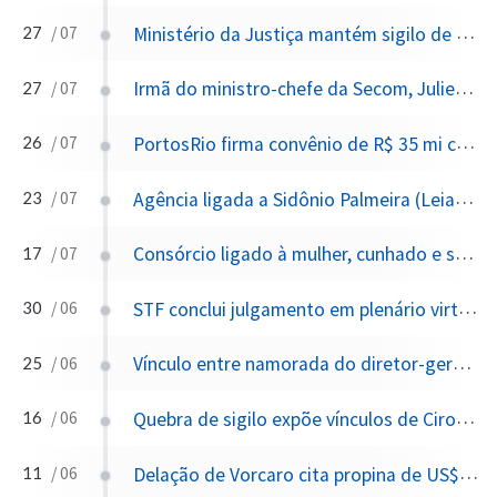
Ministério da Justiça mantém sigilo de 100 anos sobre lista de visitantes de Daniel Vorcaro na PF
27
/ 07
Irmã do ministro-chefe da Secom, Julieta Palmeira, ex-presidenta da Bahiafarma, assessora a Finep no Complexo Econômico-Industrial da Saúde
27
/ 07
PortosRio firma convênio de R$ 35 mi com UFRJ; 305 de 544 bolsistas têm vínculo político com base de Waguinho (Belford Roxo/RJ)
26
/ 07
Agência ligada a Sidônio Palmeira (Leiaute) teria fechado R$ 1,5 bi em contratos de publicidade com governos do PT na Bahia (2009-2026)
23
/ 07
Consórcio ligado à mulher, cunhado e sogro do ministro do TCU Bruno Dantas vence licitação de R$ 1 bi no Porto de Santos; Autoridade Portuária defende edital com acórdão redigido pelo próprio Dantas
17
/ 07
STF conclui julgamento em plenário virtual extraordinário e libera parte dos penduricalhos restringidos em março/2026; estende quinquênio a aposentados e pensionistas
30
/ 06
Vínculo entre namorada do diretor-geral da PF e empresa do ecossistema Vorcaro
25
/ 06
Quebra de sigilo expõe vínculos de Ciro Nogueira e Hugo Motta com Vorcaro
16
/ 06
Delação de Vorcaro cita propina de US$30mi a Alcolumbre — rejeitada pela PF
11
/ 06