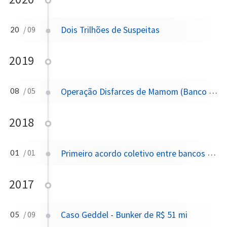
Dois Trilhões de Suspeitas
20
/ 09
2019
Operação Disfarces de Mamom (Banco Paulista)
08
/ 05
2018
Primeiro acordo coletivo entre bancos e poupadores é homologado pelo STF na ADPF 165, com prorrogações sucessivas do prazo de adesão
01
/ 01
2017
Caso Geddel - Bunker de R$ 51 mi
05
/ 09