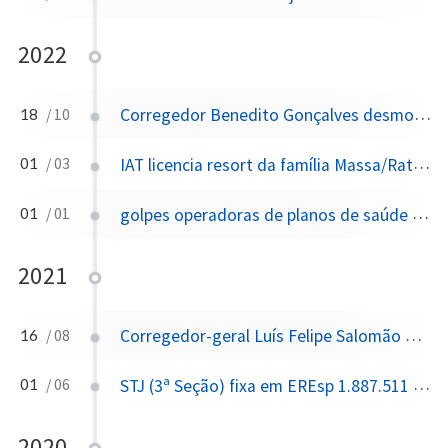
2022
Corregedor Benedito Gonçalves desmonetiza 4 canais a pedido da campanha de Lula; TSE vota 4 a 3, sem unanimidade
18
/ 10
IAT licencia resort da família Massa/Ratinho para construção em área de preservação permanente do Rio Paraná
01
/ 03
golpes operadoras de planos de saúde no pós‑Covid
01
/ 01
2021
Corregedor-geral Luís Felipe Salomão determina suspensão de repasses a 14 canais do YouTube — mais de um ano antes da eleição
16
/ 08
STJ (3ª Seção) fixa em EREsp 1.887.511 que quantidade de droga não afasta, por si só, tráfico privilegiado
01
/ 06
2020