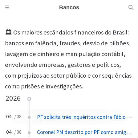
Bancos
🏛️ Os maiores escândalos financeiros do Brasil:
bancos em falência, fraudes, desvio de bilhões,
lavagem de dinheiro e manipulação contábil,
envolvendo empresas, gestores e políticos,
com prejuízos ao setor público e consequências
como prisões e investigações.
2026
PF solicita três inquéritos contra Fábio Luís Lula da Silva (Lulinha); sorteio eletrônico distribui dois a André Mendonça e um a Flávio Dino
04
/ 08
Coronel PM descrito por PF como amigo de operadores financeiros do PCC chefiou assessoria militar da SSP-SP durante gestão de Alexandre de Moraes
04
/ 08