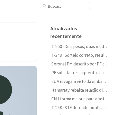
Atualizados
recentemente
T-250 · Dois pesos, duas medidas — erro judiciário e indenização assimétrica
T-249 · Sorteio correto, resultado sensível: quando a distribuição aleatória n
Coronel PM descrito por PF como amigo de operadores financeiros do PCC chefiou assessoria militar da SSP-SP durante gestão de Alexandre de Moraes
PF solicita três inquéritos contra Fábio Luís Lula da Silva (Lulinha); sorteio eletrônico distribui dois a André Mendonça e um a Flávio Dino
EUA revogam visto da embaixadora do Brasil em Washington; justificativas dos dois lados têm graus distintos de fundamentação factual
Itamaraty rebaixa relação diplomática com a Argentina e dispensa embaixador argentino após Milei chamar Lula de 'ladrão' e 'presidiário' e Moraes de 'lixo careca'
CNJ forma maioria para afastar por dois anos a juíza Gabriela Hardt, sucessora de Moro na 13ª Vara Federal, por irregularidades na criação da 'Fundação Lava Jato'
T-248 · STF defende publicamente tramitação de 14 anos da ADI dos cartórios da