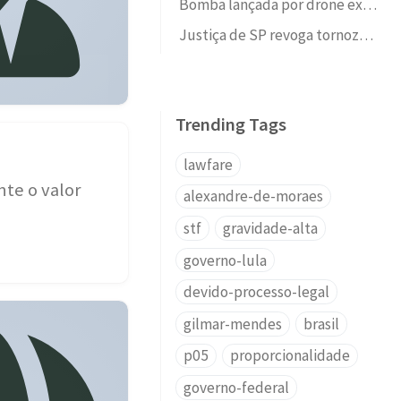
Bomba lançada por drone explode em festa de rua na comunidade do Dourado, Cordovil, e fere duas crianças
Justiça de SP revoga tornozeleira eletrônica de Karen Tanaka, a 'Japa do PCC', suspeita de lavar R$ 35 milhões da facção
Trending Tags
lawfare
nte o valor
alexandre-de-moraes
stf
gravidade-alta
governo-lula
devido-processo-legal
gilmar-mendes
brasil
p05
proporcionalidade
governo-federal