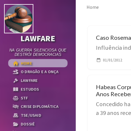
Home
LAWFARE
Caso Rosema
Influência ind
NA GUERRA SILENCIOSA QUE
DESTRÓI DEMOCRACIAS
01/01/2012
HOME
O DRAGÃO E A ONÇA
LAWFARE
Habeas Corp
ESTUDOS
Anos Receber
STF
Concedido ha
CRISE DIPLOMÁTICA
a 39 anos rece
TSE/USAID
DOSSIÊ