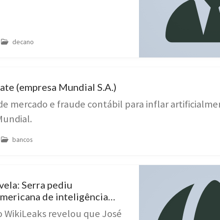
decano
ate (empresa Mundial S.A.)
e mercado e fraude contábil para inflar artificialme
Mundial.
bancos
ela: Serra pediu
mericana de inteligência
 sem informar governo
 WikiLeaks revelou que José
07–2008)