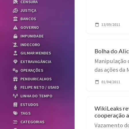
CENSURA
JUSTIÇA
BANCOS
13/09/2011
GOVERNO
IMPUNIDADE
INDECORO
Bolha do Alic
GILMAR MENDES
Manipulação d
EXTRAVAGÂNCIA
das ações da 
OPERAÇÕES
PENDURICALHOS
01/04/2011
FELIPE NETO / USAID
LINHA DO TEMPO
ESTUDOS
WikiLeaks rev
TAGS
cooperação a
contra o PCC
CATEGORIAS
Vazamento do
federal (20