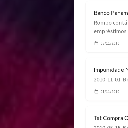
Banco Paname
Rombo contábi
empréstimos i
08/11/2010
Impunidade N
2010-11-01-B
01/11/2010
Tst Compra C
2010-05-15-Bra