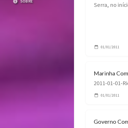
SOBRE
Serra, no iní
governador d
cooperação da
inteligência
01/01/2011
Marinha Com
2011-01-01-Ri
01/01/2011
Governo Comp