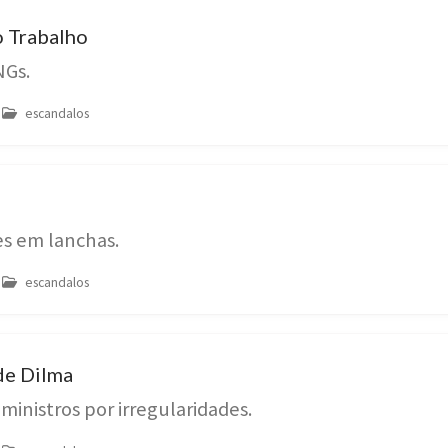
o Trabalho
NGs.
escandalos
es em lanchas.
escandalos
de Dilma
ministros por irregularidades.