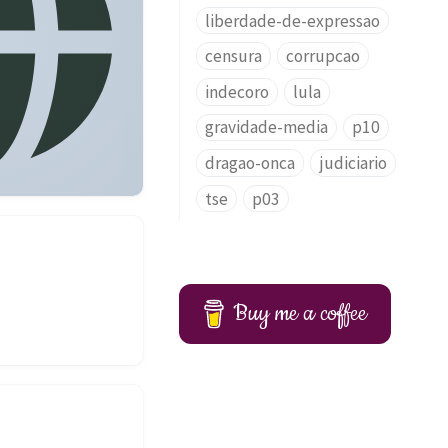
liberdade-de-expressao
censura
corrupcao
indecoro
lula
gravidade-media
p10
dragao-onca
judiciario
tse
p03
Buy me a coffee