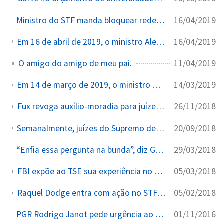
16/04/2019
Ministro do STF manda bloquear redes sociais de general e outros investigados: 'Subversão da ordem'. Determinação de Alexandre de Moraes leva em conta 'graves ofensas' ao Supremo.
16/04/2019
Em 16 de abril de 2019, o ministro Alexandre de Moraes contrariou Raquel Dodge e manteve o inquérito das Fake News.
11/04/2019
O amigo do amigo de meu pai.
14/03/2019
Em 14 de março de 2019, o ministro Dias Toffoli abriu o Inquérito das Fake News e o deixou a cargo de Alexandre de Moraes.
26/11/2018
Fux revoga auxílio-moradia para juízes após sanção de reajuste para STF.
20/09/2018
Semanalmente, juízes do Supremo decidem sozinhos sobre aplicação da Constituição.
29/03/2018
“Enfia essa pergunta na bunda”, diz Gilmar Mendes a repórter. O repórter questionou quem foi o responsável por custear as despesas de passagem aérea do ministro para Portugal
05/03/2018
FBI expõe ao TSE sua experiência no combate às fake news
05/02/2018
Raquel Dodge entra com ação no STF contra voto impresso em 2018 | VEJA
01/11/2016
PGR Rodrigo Janot pede urgência ao STF na ADI dos cartórios da Bahia citando documentação de tentativas de retardar o julgamento — pedido não apreciado