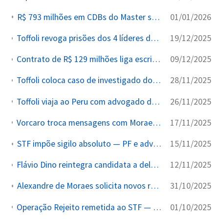
01/01/2026
R$ 793 milhões em CDBs do Master sem titular identificado
19/12/2025
Toffoli revoga prisões dos 4 líderes da Rejeito contrariando parecer expresso da PGR
09/12/2025
Contrato de R$ 129 milhões liga escritório da esposa de Moraes ao Banco Master
28/11/2025
Toffoli coloca caso de investigado do Master sob sigilo máximo após ser sorteado como relator
26/11/2025
Toffoli viaja ao Peru com advogado de investigado do Caso Master em avião de empresário
17/11/2025
Vorcaro troca mensagens com Moraes no dia de sua primeira prisão, aponta perícia da PF
15/11/2025
STF impõe sigilo absoluto — PF e advogados dos presos sem acesso aos autos
12/11/2025
Flávio Dino reintegra candidata a delegada casada com traficante condenado, contrariando TJSC e delegado-geral
31/10/2025
Alexandre de Moraes solicita novos relatórios financeiros ao COAF
01/10/2025
Operação Rejeito remetida ao STF — citação a senadores aciona foro privilegiado