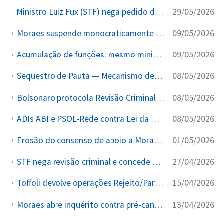
29/05/2026
Ministro Luiz Fux (STF) nega pedido da Mesa Diretora da Alerj para que Douglas Ruas assuma interinamente o governo do Rio de Janeiro
09/05/2026
Moraes suspende monocraticamente a Lei 15.402/2026 em 10+ execuções penais do 8J — menos de 24h após promulgação
09/05/2026
Acumulação de funções: mesmo ministro julgou, condenou e é relator da lei que reduziria as penas dos réus do 8J
08/05/2026
Sequestro de Pauta — Mecanismo de Postergação das Revisões Criminais de 1.402 Condenados
08/05/2026
Bolsonaro protocola Revisão Criminal no STF — Alega 'erro judiciário' e cerceamento de defesa
08/05/2026
ADIs ABI e PSOL-Rede contra Lei da Dosimetria — Sorteadas a Alexandre de Moraes por prevenção
01/05/2026
Erosão do consenso de apoio a Moraes: OAB, MBL, senadores e governadores revisam posições públicas (2019–2026)
27/04/2026
STF nega revisão criminal e concede prisão domiciliar humanitária a idoso de Maringá condenado a 14 anos por 8 de janeiro
15/04/2026
Toffoli devolve operações Rejeito/Parcours à 1ª instância — sem nenhuma condenação proferida no STF
13/04/2026
Moraes abre inquérito contra pré-candidato à Presidência Flávio Bolsonaro por postagem criticando Lula após prisão de Maduro