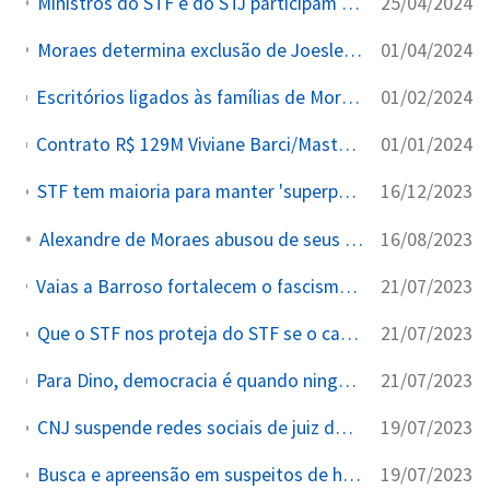
25/04/2024
Ministros do STF e do STJ participam de degustação de uísque de R$3,2 milhões paga por Daniel Vorcaro (Banco Master) em Londres
01/04/2024
Moraes determina exclusão de Joesley Batista (J&F) da lista de convidados do Fórum Jurídico de Londres
01/02/2024
Escritórios ligados às famílias de Moraes e Lewandowski prestavam serviços jurídicos ao Banco Master antes e durante a viagem a Londres
01/01/2024
Contrato R$ 129M Viviane Barci/Master + reuniões Moraes-Galípolo + Toffoli avoca e recua — chokepoint em cadeia no caso Master (2024–2026)
16/12/2023
STF tem maioria para manter 'superpoderes' do TSE contra fake news nas eleições
16/08/2023
Alexandre de Moraes abusou de seus poderes no TSE?
21/07/2023
Vaias a Barroso fortalecem o fascismo? A esquerda pequeno burguesa se tornou mais defensora da ditadura do STF que os próprios juízes, é uma subserviência total que levará a um desastre para os trabalhadores.
21/07/2023
Que o STF nos proteja do STF se o caso dos ataques a Moraes virar jogo de sete erros.
21/07/2023
Para Dino, democracia é quando ninguém pode reclamar de nada. Ministro da Justiça disse que era preciso `acabar` com tais `abusos`.
19/07/2023
CNJ suspende redes sociais de juiz do TRF-2 acusado de atuar como ‘coach’ de advogados...
19/07/2023
Busca e apreensão em suspeitos de hostilizar Moraes ‘extrapolam’ a lei, dizem constitucionalistas.