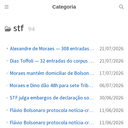
Categoria
stf
94
21/07/2026
Alexandre de Moraes — 308 entradas do corpus citam o ministro
21/07/2026
Dias Toffoli — 32 entradas do corpus citando o ministro32 entradas do corpus citando o ministro
17/07/2026
Moraes mantém domiciliar de Bolsonaro, suspende todas as visitas por 30 dias e nega pedido de visita do presidente Milei
06/07/2026
Moraes e Dino dão 48h para sete Tribunais de Justiça explicarem supersalários acima do teto, após Folha revelar 616 magistrados recebendo até R$ 495 mil/mês via resolução CNJ/CNMP
30/06/2026
STF julga embargos de declaração sobre "penduricalhos" e flexibiliza decisão de março, mantém teto de 35%
11/06/2026
Flávio Bolsonaro protocola notícia-crime contra Lula no STF por incitação ao crime e ameaça
11/06/2026
Flávio Bolsonaro protocola notícia-crime contra Lula no STF por ameaça e incitação