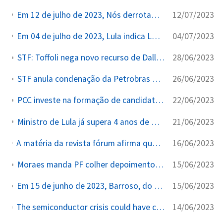
12/07/2023
Em 12 de julho de 2023, Nós derrotamos o bolsonarismo, diz Barroso em evento da UNE.
04/07/2023
Em 04 de julho de 2023, Lula indica Lewandowski, ex-ministro do STF, para cargo no Mercosul.
28/06/2023
STF: Toffoli nega novo recurso de Dallagnol e mantém cassação pelo TSE.
26/06/2023
STF anula condenação da Petrobras em ação trabalhista bilionária.
22/06/2023
PCC investe na formação de candidatos de concursos para juízes e promotores.
21/06/2023
Ministro de Lula já supera 4 anos de Bolsonaro em gastos sem licitação.
16/06/2023
A matéria da revista fórum afirma que o Ministro Barroso montou o seu próprio ministério das relações exteriores para conseguir semicondutores em 2021.
15/06/2023
Moraes manda PF colher depoimento de Monark | Rádio BandNews FM.
15/06/2023
Em 15 de junho de 2023, Barroso, do STF, extingue pena do ex-deputado Pedro Corrêa condenado no Mensalão.
14/06/2023
The semiconductor crisis could have cost Brazil its democracy. The Brazilian Report tells the story of how former diplomats from Brazil and the U.S. championed an effort to unclog semiconductor supplies to electronic voting machines — without which the 2022 election would have been in jeopardy