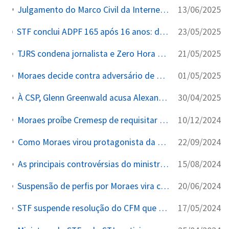
13/06/2025
Julgamento do Marco Civil da Internet no STF: Entenda em 8 Pontos
23/05/2025
STF conclui ADPF 165 após 16 anos: declara constitucionais os planos econômicos, veda ação rescisória e prorroga acordo por mais 24 meses
21/05/2025
TJRS condena jornalista e Zero Hora a pagar R$ 600 mil a desembargadora por publicar salário público da magistrada
01/05/2025
Moraes decide contra adversário de Vorcaro enquanto esposa mantinha contrato com o Master
30/04/2025
À CSP, Glenn Greenwald acusa Alexandre de Moraes de abuso de poder
10/12/2024
Moraes proíbe Cremesp de requisitar prontuários de pacientes de aborto legal em qualquer hospital de São Paulo (ADPF 1.141)
22/09/2024
Como Moraes virou protagonista da escalada autoritária no Brasil
15/08/2024
As principais controvérsias do ministro Alexandre de Moraes nos últimos anos
20/06/2024
Suspensão de perfis por Moraes vira caixa-preta com sigilo e exclusão de PF e PGR
17/05/2024
STF suspende resolução do CFM que restringia técnica de aborto legal após 22 semanas em casos de estupro (ADPF 1.141, liminar)