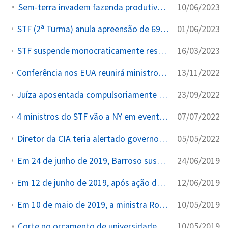
10/06/2023
Sem-terra invadem fazenda produtiva com apoio do PT.
01/06/2023
STF (2ª Turma) anula apreensão de 695kg de cocaína no Porto de Itaguaí por vício de fundada suspeita
16/03/2023
STF suspende monocraticamente restrições da Lei das Estatais a indicações político-partidárias (ADI 7331)
13/11/2022
Conferência nos EUA reunirá ministros do STF, Temer e Meirelles Autoridades e empresários debatem o futuro da democracia e da economia no “Lide Brazil Conference – New York” nos 14 e 15 de novembro...
23/09/2022
Juíza aposentada compulsoriamente Ludmila Lins Grilo tem perfil bloqueado por crítica a Moraes e Barroso
07/07/2022
4 ministros do STF vão a NY em evento com Merval Pereira Lide realizará o Brazil Conference em novembro nos EUA; Fux, Moraes, Toffoli e Gilmar estão confirmados...
05/05/2022
Diretor da CIA teria alertado governo Bolsonaro a não questionar eleições no Brasil
24/06/2019
Em 24 de junho de 2019, Barroso suspende MP de Bolsonaro sobre demarcação de terras indígenas.
12/06/2019
Em 12 de junho de 2019, após ação do PT, o STF formou maioria e cancelou a Extinção de Conselhos promovida pelo Governo Bolsonaro.
10/05/2019
Em 10 de maio de 2019, a ministra Rosa Weber deu cinco dias para Bolsonaro explicar o decreto que facilitou o porte de armas.
10/05/2019
Corte no orçamento de universidades será julgado por Plenário do STF.