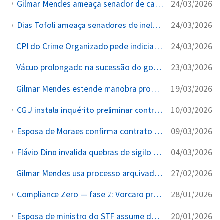
24/03/2026
Gilmar Mendes ameaça senador de cassação em discurso oficial na 2ª Turma do STF e acusa relator da CPI de ter 'colegas milicianos'
24/03/2026
Dias Tofoli ameaça senadores de inelegibilidade em sessão oficial do STF por terem pedido seu indiciamento
24/03/2026
CPI do Crime Organizado pede indiciamento de Tofoli, Alexandre de Moraes, Gilmar Mendes e Paulo Gonet por crimes de responsabilidade
23/03/2026
Vácuo prolongado na sucessão do governo do Rio de Janeiro após renúncia de Cláudio Castro mantém desembargador como chefe do Executivo por decisão do STF
19/03/2026
Gilmar Mendes estende manobra processual para anular sigilo do fundo Arlim de Fabiano Zetel, comprador da parte de Tofoli no resort de Trancoso
10/03/2026
CGU instala inquérito preliminar contra servidores do BC após sindicância interna
09/03/2026
Esposa de Moraes confirma contrato com Banco Master após quatro meses de silêncio
04/03/2026
Flávio Dino invalida quebras de sigilo da CPMI do INSS a pedido de investigada ligada a Lulinha
27/02/2026
Gilmar Mendes usa processo arquivado de CPI diversa para anular quebra de sigilo da empresa de Tofoli aprovada por unanimidade pela CPI do Crime Organizado
28/01/2026
Compliance Zero — fase 2: Vorcaro preso pela segunda vez; Toffoli assume caso no STF sob sigilo
20/01/2026
Esposa de ministro do STF assume defesa de investigado da Rejeito no mesmo tribunal